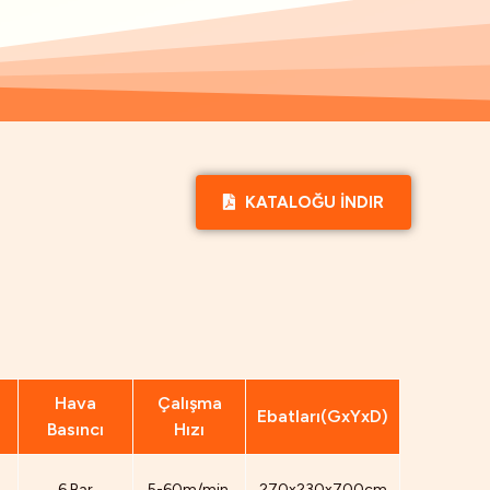
KATALOĞU İNDIR
Hava
Çalışma
Ebatları(GxYxD)
Basıncı
Hızı
6 Bar
5-60m/min.
270x230x700cm