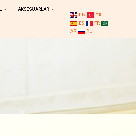
L
AKSESUARLAR
EN
TR
ES
FR
AR
RU