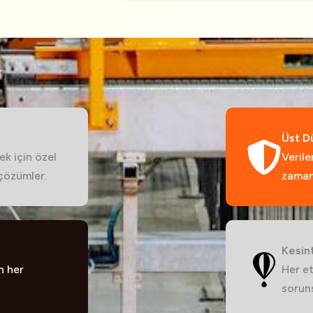
Üst D
k için özel
Verile
 çözümler.
zaman
Kesin
n her
Her et
soruns