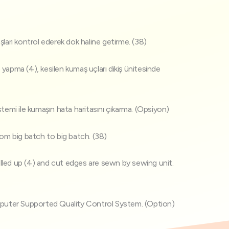
arı kontrol ederek dok haline getirme. (38)
 yapma (4), kesilen kumaş uçları dikiş ünitesinde
istemi ile kumaşın hata haritasını çıkarma. (Opsiyon)
om big batch to big batch. (38)
olled up (4) and cut edges are sewn by sewing unit.
puter Supported Quality Control System. (Option)