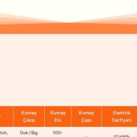
Kumaş
Kumaş
Kumaş
Elektrik
i
Çıkışı
Eni
Çapı
Sarfiyatı
tch,
Dok / Big
100-
-
10 kW/h