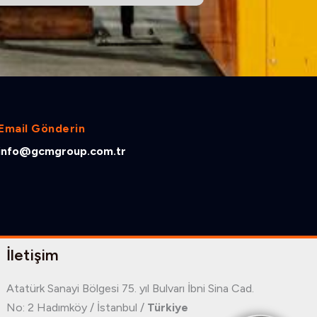
Email Gönderin
info@gcmgroup.com.tr
İletişim
Atatürk Sanayi Bölgesi 75. yıl Bulvarı İbni Sina Cad.
No: 2 Hadımköy / İstanbul /
Türkiye