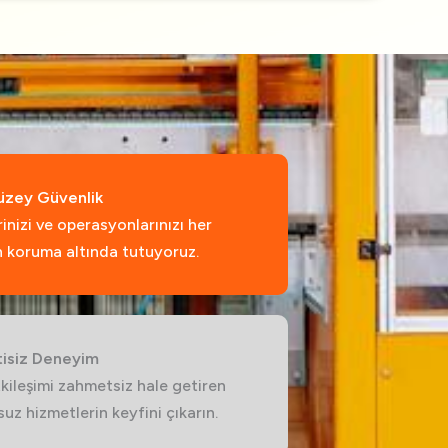
üzey Güvenlik
rinizi ve operasyonlarınızı her
 koruma altında tutuyoruz.
tisiz Deneyim
kileşimi zahmetsiz hale getiren
uz hizmetlerin keyfini çıkarın.