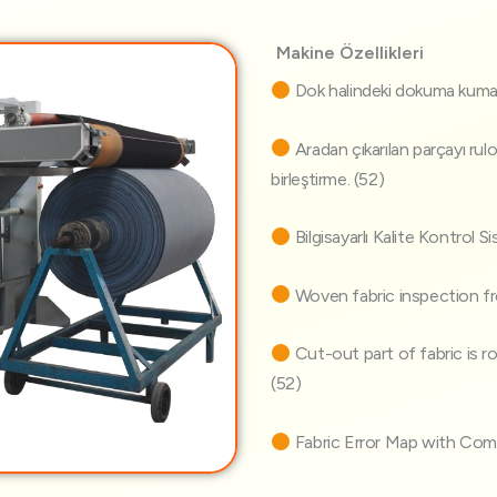
Makine Özellikleri
Dok halindeki dokuma kumaşl
Aradan çıkarılan parçayı rulo
birleştirme. (52)
Bilgisayarlı Kalite Kontrol S
Woven fabric inspection fr
Cut-out part of fabric is r
(52)
Fabric Error Map with Com