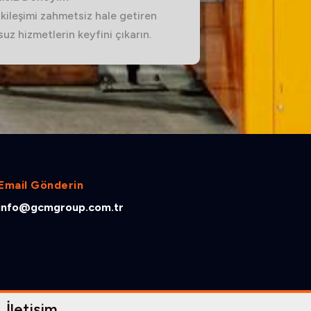
kileşimi zahmetsiz hale getiren
uz hizmetlerin keyfini çıkarın.
Email Gönderin
info@gcmgroup.com.tr
İletişim