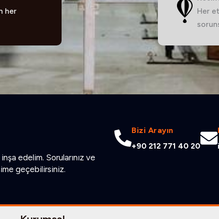
n her
Her et
soruns
Bizi Arayın
+90 212 771 40 20
inşa edelim. Sorularınız ve
şime geçebilirsiniz.