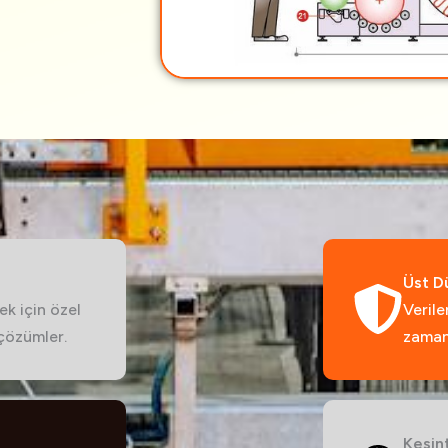
Üst D
k için özel
Verile
 çözümler.
zaman
Kesin