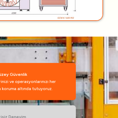
üzey Güvenlik
rinizi ve operasyonlarınızı her
 koruma altında tutuyoruz.
tisiz Deneyim