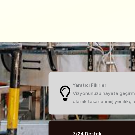
Yaratıcı Fikirler
Vizyonunuzu hayata geçirme
olarak tasarlanmış yenilikçi
7/24 Destek