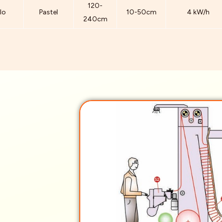
120-
lo
Pastel
10-50cm
4 kW/h
240cm