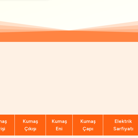
maş
Kumaş
Kumaş
Kumaş
Elektrik
işi
Çıkışı
Eni
Çapı
Sarfiyatı