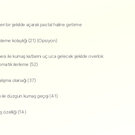
ri bir şekilde açarak pastal haline getirme
leme kolaylığı (21) (Opsiyon)
 ile kumaş katlarını uç uca gelecek şekilde overlok
omatik ilerleme (52)
çalışma olanağı (37)
mı ile düzgün kumaş geçişi (41)
özelliği (14)