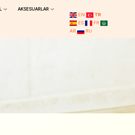
L
AKSESUARLAR
EN
TR
ES
FR
AR
RU