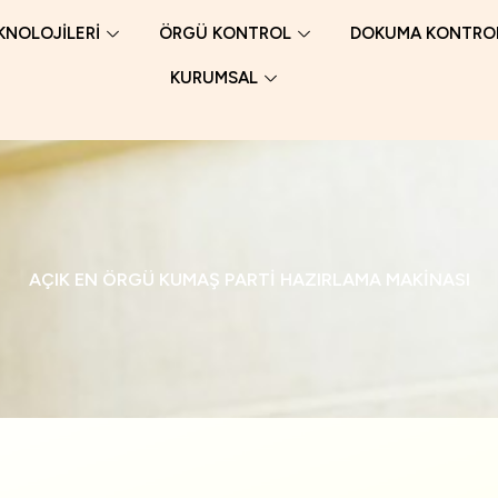
KNOLOJİLERİ
ÖRGÜ KONTROL
DOKUMA KONTRO
KURUMSAL
AÇIK EN ÖRGÜ KUMAŞ PARTİ HAZIRLAMA MAKİNASI