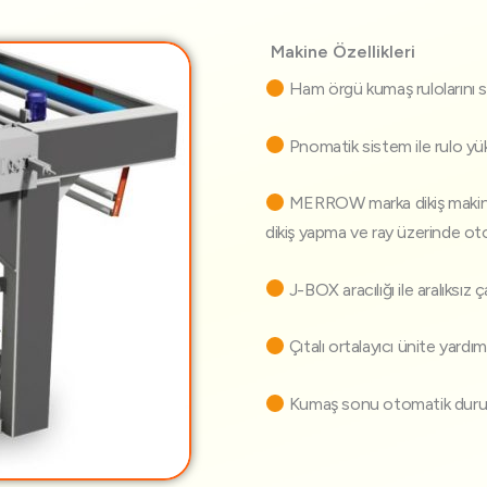
Makine Özellikleri
Ham örgü kumaş rulolarını se
Pnomatik sistem ile rulo yük
MERROW marka dikiş makinesi
dikiş yapma ve ray üzerinde ot
J-BOX aracılığı ile aralıksız 
Çıtalı ortalayıcı ünite yardı
Kumaş sonu otomatik duruş 