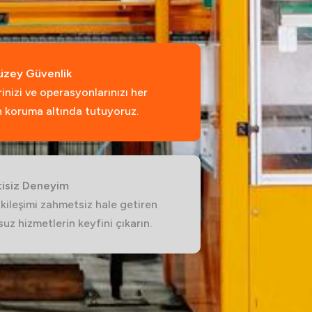
üzey Güvenlik
rinizi ve operasyonlarınızı her
 koruma altında tutuyoruz.
tisiz Deneyim
kileşimi zahmetsiz hale getiren
uz hizmetlerin keyfini çıkarın.