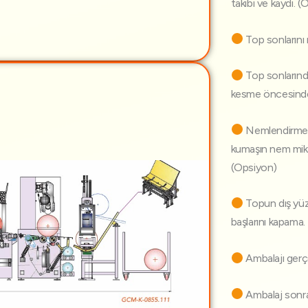
takibi ve kaydı. 
Top sonlarını 
Top sonlarındak
kesme öncesinde
Nemlendirme s
kumaşın nem mikt
(Opsiyon)
Topun dış yüz
başlarını kapama.
Ambalajı gerçe
Ambalaj sonra