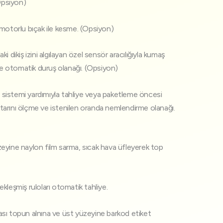
(Opsiyon)
motorlu bıçak ile kesme. (Opsiyon)
i dikiş izini algılayan özel sensör aracılığıyla kumaş
 otomatik duruş olanağı. (Opsiyon)
istemi yardımıyla tahliye veya paketleme öncesi
arını ölçme ve istenilen oranda nemlendirme olanağı.
eyine naylon film sarma, sıcak hava üfleyerek top
kleşmiş ruloları otomatik tahliye.
sı topun alnına ve üst yüzeyine barkod etiket