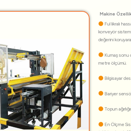
Makine Özellik
Ful likralı ha
konveyör sistemi 
değerini koruyara
Kumaş sonu ot
metre ölçümü.
Bilgisayar dest
Bariyer sensör
Topun ağırlığı
En Ölçme Siste