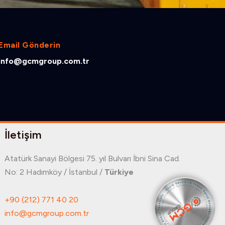
Email Gönderin
info@gcmgroup.com.tr
İletişim
Atatürk Sanayi Bölgesi 75. yıl Bulvarı İbni Sina Cad.
No: 2 Hadımköy / İstanbul /
Türkiye
+90 (212) 771 40 20
info@gcmgroup.com.tr