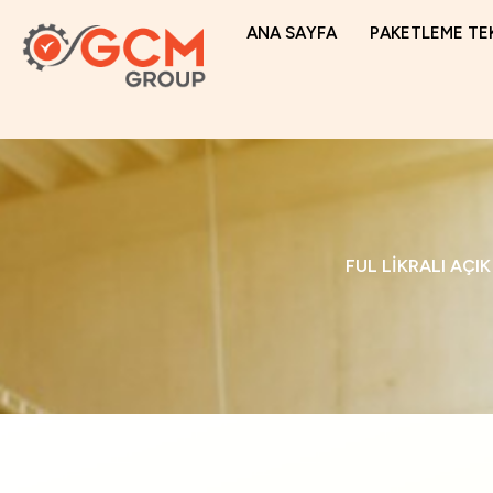
Skip
ANA SAYFA
PAKETLEME TE
to
content
FUL LİKRALI AÇ