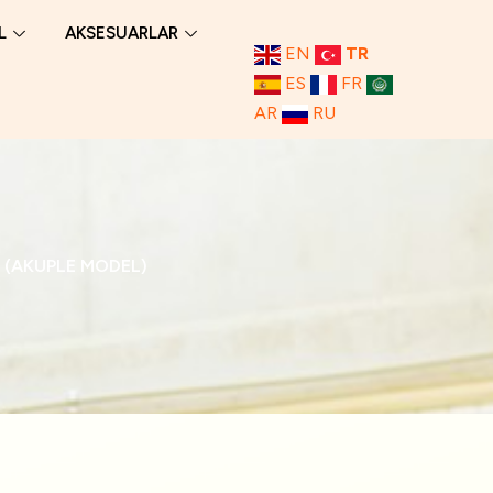
L
AKSESUARLAR
EN
TR
ES
FR
AR
RU
 (AKUPLE MODEL)