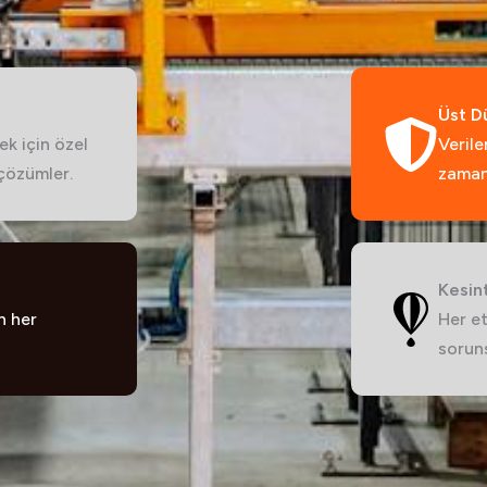
Üst D
k için özel
Verile
 çözümler.
zaman
Kesin
n her
Her et
soruns