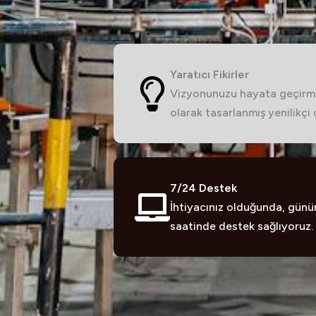
Yaratıcı Fikirler
Vizyonunuzu hayata geçirme
olarak tasarlanmış yenilikçi
7/24 Destek
İhtiyacınız olduğunda, günü
saatinde destek sağlıyoruz.