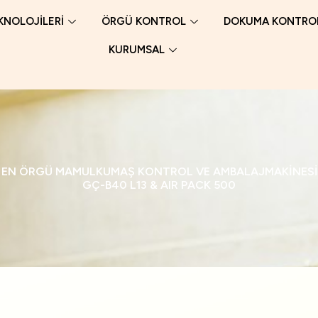
KNOLOJİLERİ
ÖRGÜ KONTROL
DOKUMA KONTRO
KURUMSAL
IK EN ÖRGÜ MAMULKUMAŞ KONTROL VE AMBALAJMAKİNESİ
GÇ-B40 L13 & AIR PACK 500