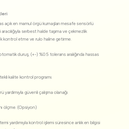
leri
ssas açık en mamul örgü kumaşları mesafe sensörlü
aracılığıyla serbest halde taşıma ve çekmezlik
k kontrol etme ve rulo haline getirme.
omatik duruş, (+-) %0.5 tolerans aralığında hassas
ekli kalite kontrol programı.
ü yardımıyla güvenli çalışma olanağı.
nı ölçme. (Opsiyon)
mi yardımıyla kontrol işlemi süresince anlık en bilgisi