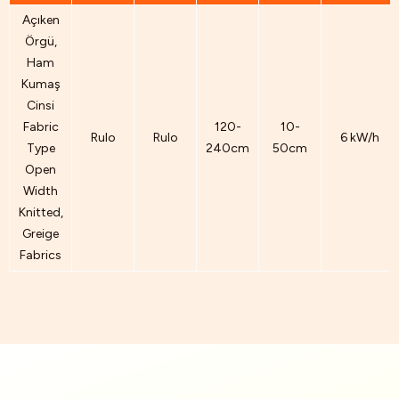
Açıken
Örgü,
Ham
Kumaş
Cinsi
Fabric
120-
10-
Rulo
Rulo
6 kW/h
Type
240cm
50cm
Open
Width
Knitted,
Greige
Fabrics