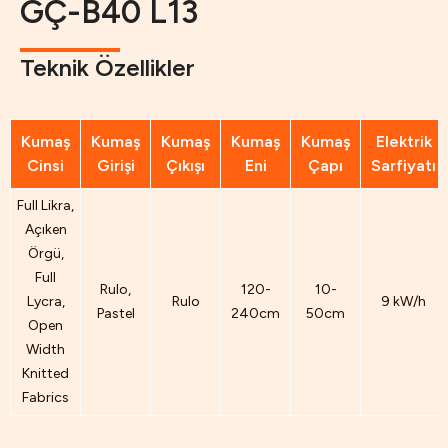
GÇ-B40 L13
Teknik Özellikler
Kumaş
Kumaş
Kumaş
Kumaş
Kumaş
Elektrik
Cinsi
Girişi
Çıkışı
Eni
Çapı
Sarfiyatı
Full Likra,
Açıken
Örgü,
Full
Rulo,
120-
10-
Lycra,
Rulo
9 kW/h
Pastel
240cm
50cm
Open
Width
Knitted
Fabrics