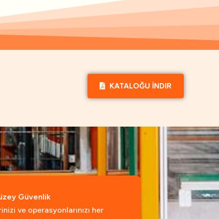
KATALOĞU İNDIR
üzey Güvenlik
rinizi ve operasyonlarınızı her