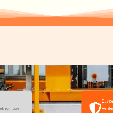
Üst D
k için özel
Verile