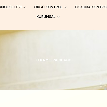
KNOLOJİLERİ
ÖRGÜ KONTROL
DOKUMA KONTRO
KURUMSAL
THERMO PACK 400