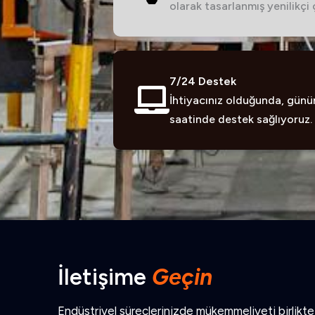
olarak tasarlanmış yenilikçi
7/24 Destek
İhtiyacınız olduğunda, günü
saatinde destek sağlıyoruz.
İletişime
Geçin
Endüstriyel süreçlerinizde mükemmeliyeti birlikte 