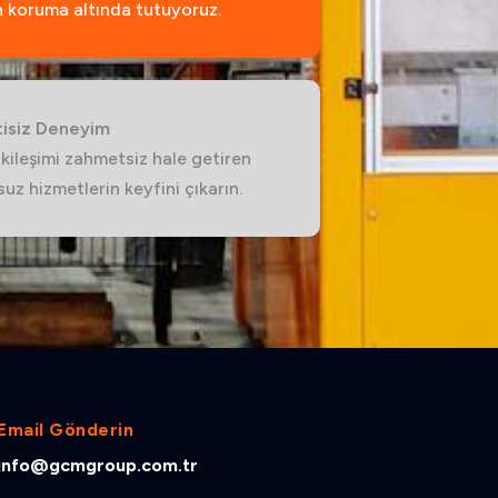
 koruma altında tutuyoruz.
tisiz Deneyim
kileşimi zahmetsiz hale getiren
uz hizmetlerin keyfini çıkarın.
Email Gönderin
info@gcmgroup.com.tr