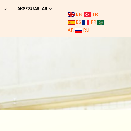
L
AKSESUARLAR
EN
TR
ES
FR
AR
RU