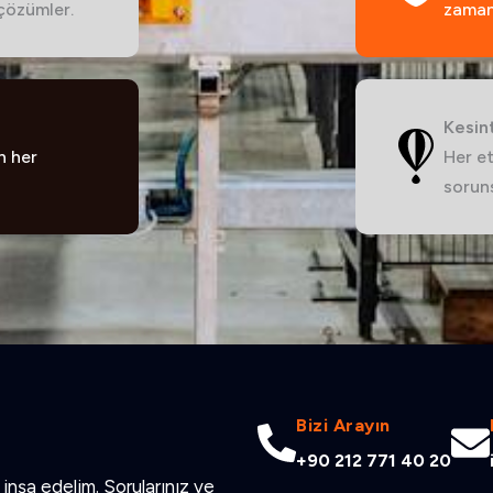
 çözümler.
zaman
Kesin
n her
Her et
soruns
Bizi Arayın
+90 212 771 40 20
inşa edelim. Sorularınız ve