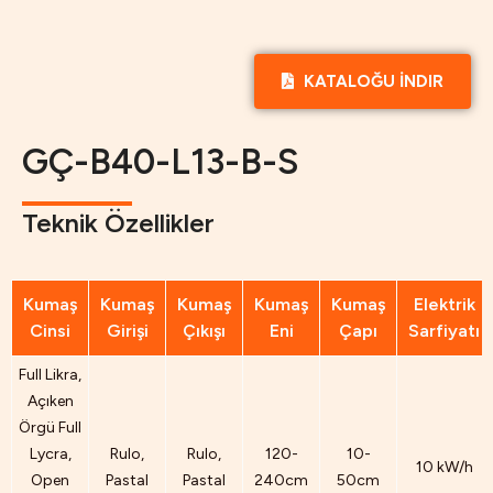
KATALOĞU İNDIR
GÇ-B40-L13-B-S
Teknik Özellikler
Kumaş
Kumaş
Kumaş
Kumaş
Kumaş
Elektrik
Cinsi
Girişi
Çıkışı
Eni
Çapı
Sarfiyatı
Full Likra,
Açıken
Örgü Full
Lycra,
Rulo,
Rulo,
120-
10-
10 kW/h
Open
Pastal
Pastal
240cm
50cm